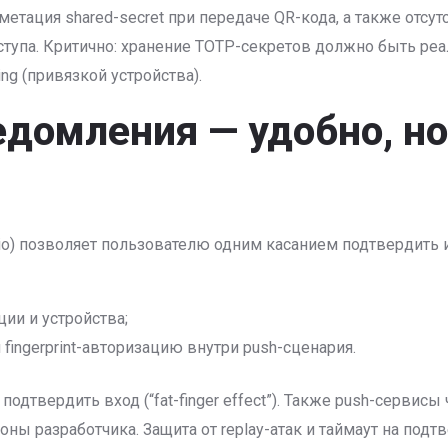
тация shared-secret при передаче QR-кода, а также отсут
оступа. Критично: хранение TOTP-секретов должно быть ре
ng (привязкой устройства).
едомления — удобно, но
ic.io) позволяет пользователю одним касанием подтвердить 
ии и устройства;
 fingerprint-авторизацию внутри push-сценария.
дтвердить вход (“fat-finger effect”). Также push-сервисы
роны разработчика. Защита от replay-атак и таймаут на по