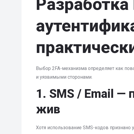
Разработка
аутентифик
практическ
Выбор 2FA-механизма определяет как повс
и уязвимыми сторонами.
1. SMS / Email —
жив
Хотя использование SMS-кодов признано уя