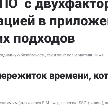
 ПО с двухфакто
ацией
в приложе
их подходов
едневную безопасность, так и опыт пользователя. Ниже —
 пережиток времени, к
звимым (атаки через SIM-swap, перехват SS7, фишинг), эт