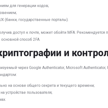
ниям для генерации кодов;
новением;
X (банки, государственные порталы).
получив доступ к почте, может обойти MFA. Рекомендуетс
к основной способ 2FA.
 криптографии и контро
изуемый через Google Authenticator, Microsoft Authenticato
андартом:
ьно на основе общего секрета и текущего времени;
 на устройстве пользователя;
мах.