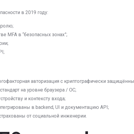
пасности в 2019 году:
аролю;
ве MFA в “безопасных зонах”;
рии;
I;
огофакторная авторизация с криптографически защищённы
тандарт на уровне браузера / ОС;
стройству и контексту входа;
егрированы в backend, UI и документацию API;
страхованы от социальной инженерии.