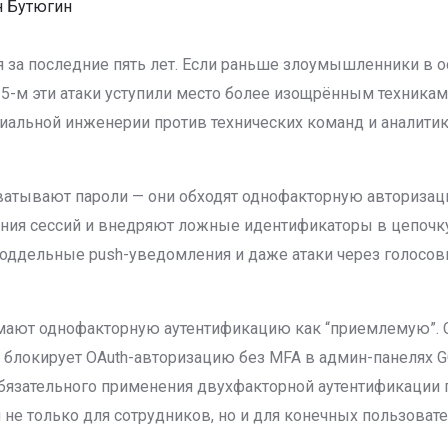
н Бутюгин
 за последние пять лет. Если раньше злоумышленники в 
025-м эти атаки уступили место более изощрённым техника
альной инженерии против технических команд и аналитик
атывают пароли — они обходят однофакторную авторизаци
ия сессий и внедряют ложные идентификаторы в цепочку 
з поддельные push-уведомления и даже атаки через голосов
ют однофакторную аутентификацию как “приемлемую”. С 20
e блокирует OAuth-авторизацию без MFA в админ-панелях GC
уют обязательного применения двухфакторной аутентификаци
е только для сотрудников, но и для конечных пользовате