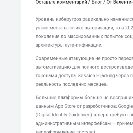
Оставьте комментарий
/
Блог
/ От
Валенти
Уровень киберугроз радикально изменился
узкие места в логике авторизации, то в 2
поколения до массированных попыток соци
архитектуры аутентификации.
Современные атакующие не просто перехв
автоматизацию для полного воспроизведен
токенами доступа, Session Hijacking чере
реальность последних месяцев.
Большие платформы больше не воспринима
данным App Store от разработчиков; Googl
(Digital Identity Guidelines) теперь треб
административным интерфейсам — причём н
переоформление доступа).