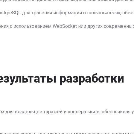
stgreSQL для хранения информации о пользователях, объек
ния с использованием WebSocket или других современных
езультаты разработки
м для владельцев гаражей и кооперативов, обеспечивая 
о создание среды, где владельцы могут управлять своими 