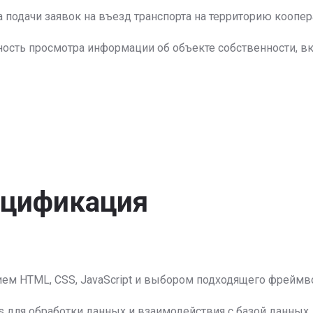
а подачи заявок на въезд транспорта на территорию коопер
ость просмотра информации об объекте собственности, в
ецификация
ием HTML, CSS, JavaScript и выбором подходящего фреймвор
s для обработки данных и взаимодействия с базой данных.